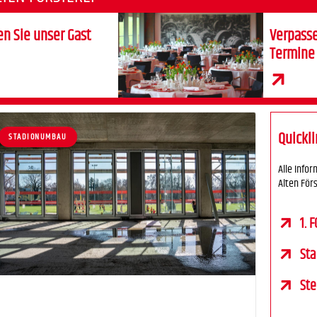
en Sie unser Gast
Verpasse
Termine
Quickl
STADIONUMBAU
Alle Info
Alten Förs
1. 
Sta
Ste